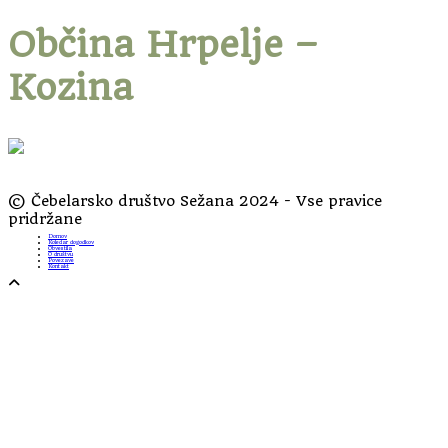
Občina Hrpelje –
Kozina
© Čebelarsko društvo Sežana 2024 - Vse pravice
pridržane
Domov
Koledar dogodkov
Obvestila
O društvu
Povezave
Kontakt