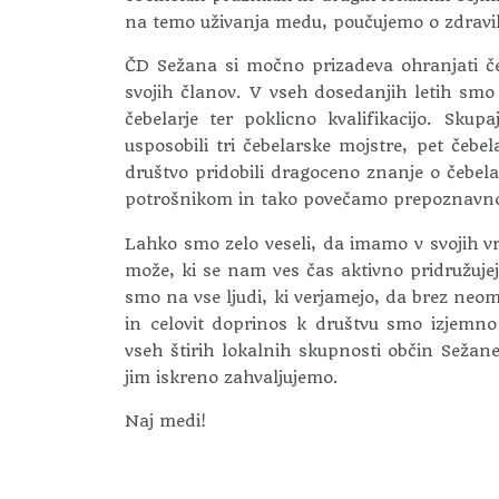
na temo uživanja medu, poučujemo o zdravil
ČD Sežana si močno prizadeva ohranjati čeb
svojih članov. V vseh dosedanjih letih smo 
čebelarje ter poklicno kvalifikacijo. Sku
usposobili tri čebelarske mojstre, pet čebe
društvo pridobili dragoceno znanje o čebela
potrošnikom in tako povečamo prepoznavnost
Lahko smo zelo veseli, da imamo v svojih vr
može, ki se nam ves čas aktivno pridružujej
smo na vse ljudi, ki verjamejo, da brez neo
in celovit doprinos k društvu smo izjemn
vseh štirih lokalnih skupnosti občin Seža
jim iskreno zahvaljujemo.
Naj medi!