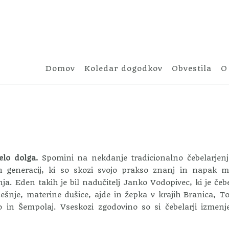
Domov
Koledar dogodkov
Obvestila
O
elo dolga.
Spomini na nekdanje tradicionalno čebelarjen
h generacij, ki so skozi svojo prakso znanj in napak m
nja. Eden takih je bil nadučitelj
Janko Vodopivec, ki je čebe
ešnje, materine dušice, ajde in žepka v krajih Branica, T
do in Šempolaj.
Vseskozi zgodovino so si čebelarji izmenj