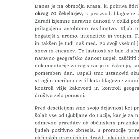
Danes je na območju Krasa, ki pokriva štir
okrog 70 čebelarjev
, s proizvodi blagovne 
Zaradi izjemne naravne danosti v obliki p
prilagojeno avtohtono rastlinstvo. Kljub 
bogatejši z aromo, intenziteto in vonjem.
in takšen je tudi naš med. Po svoji vsebini 
snovi in encimov. Te lastnosti so bile ključ
naravno geografsko danost uspeli zaščitit
dokumentacije za registracijo in čakanju, s
pomemben dan. Uspeli smo ustanoviti skup
strogim merilom certifikata blagovne znamke
kontroli višje kakovosti in kontroli geo
društvo zelo ponosni.
Pred desetletjem smo svojo dejavnost kot prvi
šolah vse od Ljubljane do Lucije, kar je za 
odmevno prireditev ob občinskem prazniku
ljudeh pozitivno obnesla. S promocije pri
občinskih praznikih in drugih lokalnih sejm