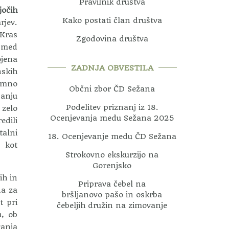
Pravilnik društva
jočih
Kako postati član društva
rjev.
 Kras
Zgodovina društva
e med
ojena
ZADNJA OBVESTILA
nskih
jemno
Občni zbor ČD Sežana
janju
Podelitev priznanj iz 18.
 zelo
Ocenjevanja medu Sežana 2025
edili
talni
18. Ocenjevanje medu ČD Sežana
o kot
Strokovno ekskurzijo na
Gorenjsko
ih in
Priprava čebel na
da za
bršljanovo pašo in oskrba
t pri
čebeljih družin na zimovanje
h, ob
vanja