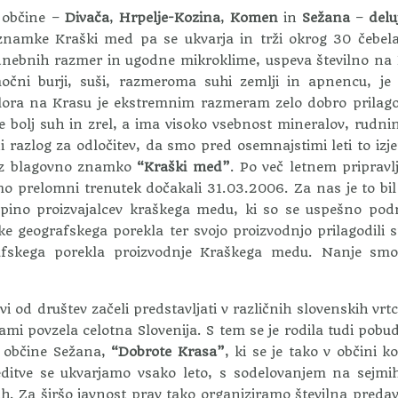
i občine –
Divača
,
Hrpelje-Kozina
,
Komen
in
Sežana
–
delu
znamke Kraški med pa se ukvarja in trži okrog 30 čebela
odnebnih razmer in ugodne mikroklime, uspeva številno na
močni burji, suši, razmeroma suhi zemlji in apnencu, j
 Flora na Krasu je ekstremnim razmeram zelo dobro prilag
je bolj suh in zrel, a ima visoko vsebnost mineralov, rudni
ni razlog za odločitev, da smo pred osemnajstimi leti to iz
i z blagovno znamko
“Kraški med”
. Po več letnem pripravl
mo prelomni trenutek dočakali 31.03.2006. Za nas je to bil
ino proizvajalcev kraškega medu, ki so se uspešno podr
 geografskega porekla ter svojo proizvodnjo prilagodili s
grafskega porekla proizvodnje Kraškega medu. Nanje sm
 od društev začeli predstavljati v različnih slovenskih vrtc
nami povzela celotna Slovenija. S tem se je rodila tudi pobu
 občine Sežana,
“Dobrote Krasa”
, ki se je tako v občini ko
reditve se ukvarjamo vsako leto, s sodelovanjem na sejmi
ih. Za širšo javnost prav tako organiziramo številna preda