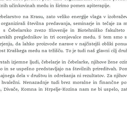
nih učinkovinah medu in širimo pomen apiterapije.
elarstvo na Krasu, zato veliko energije vlaga v izobraže
organizirali številna predavanja, seminarje in tečaje za 
paj s Čebelarsko zvezo Slovenije in Biotehniško fakultet
larskih preglednikov in tri ocenjevalce medu. S tem smo s
rjenju, da lahko proizvode narave v najčistejši obliki pon
 Kraškega medu na tržišču. To je tudi naš glavni cilj druš
stah izjemne ljudi, čebelarje in čebelarke, njihove žene oz
o in se uspešno predstavljajo na številnih prireditvah. Po
majnega dela v društvu in odrekanja ni rezultatov. Za njiho
o hvaležni. Nenazadnje tudi brez moralne in finančne p
ne, Divače, Komna in Hrpelje-Kozina nam ne bi uspelo, za