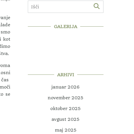
vanje
mlade
GALERIJA
o smo
i kot
udimo
tva.
iroma
nosni
ARHIVI
v čas
omoči
januar 2026
to se
november 2025
oktober 2025
avgust 2025
maj 2025