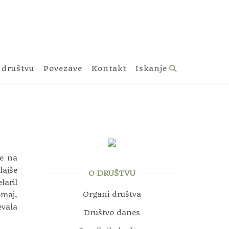
 društvu
Povezave
Kontakt
Iskanje
je na
lajše
O DRUŠTVU
laril
Organi društva
omaj,
evala
Društvo danes