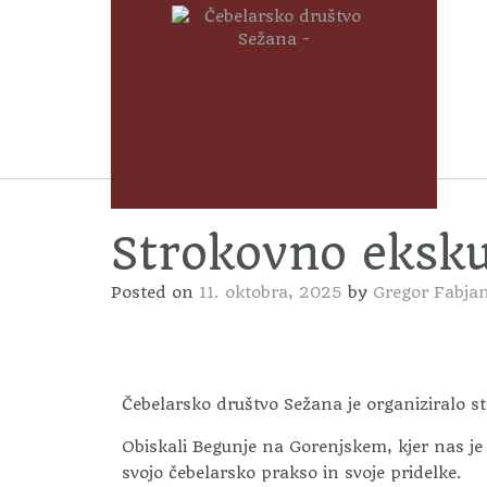
Strokovno eksku
Posted on
11. oktobra, 2025
by
Gregor Fabja
Čebelarsko društvo Sežana je organiziralo s
Obiskali Begunje na Gorenjskem, kjer nas je 
svojo čebelarsko prakso in svoje pridelke.