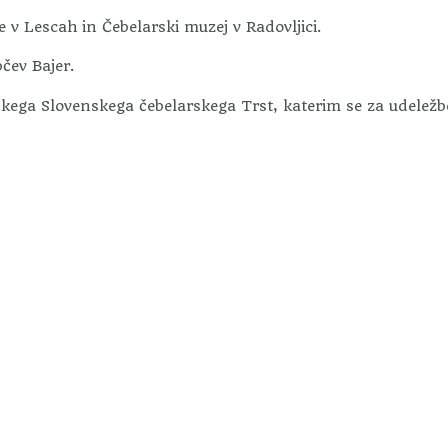
e v Lescah in Čebelarski muzej v Radovljici.
čev Bajer.
skega Slovenskega čebelarskega Trst, katerim se za udeležb