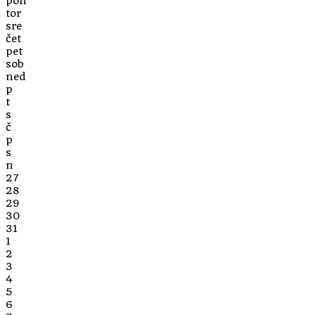
pon
tor
sre
čet
pet
sob
ned
p
t
s
č
p
s
n
27
28
29
30
31
1
2
3
4
5
6