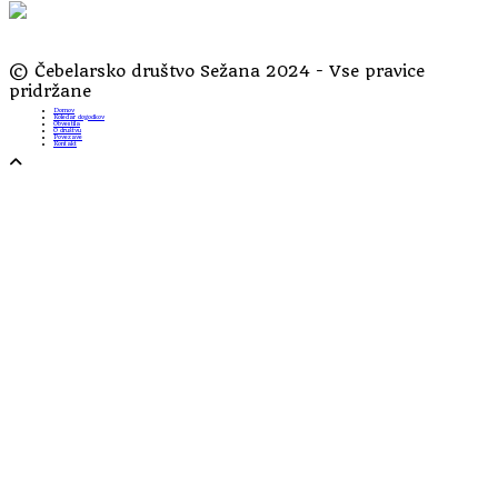
© Čebelarsko društvo Sežana 2024 - Vse pravice
pridržane
Domov
Koledar dogodkov
Obvestila
O društvu
Povezave
Kontakt