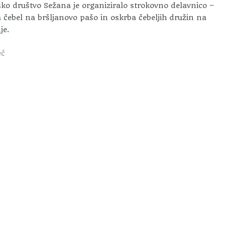
sko društvo Sežana je organiziralo strokovno delavnico –
 čebel na bršljanovo pašo in oskrba čebeljih družin na
je.
eč