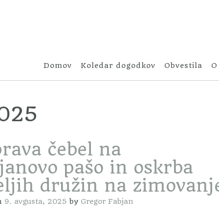
Domov
Koledar dogodkov
Obvestila
O
2025
prava čebel na
ljanovo pašo in oskrba
eljih družin na zimovanj
n
9. avgusta, 2025
by
Gregor Fabjan