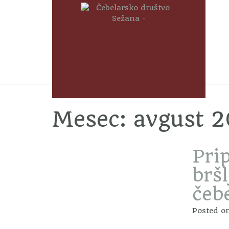
Mesec:
avgust 
Pri
brš
čeb
Posted o