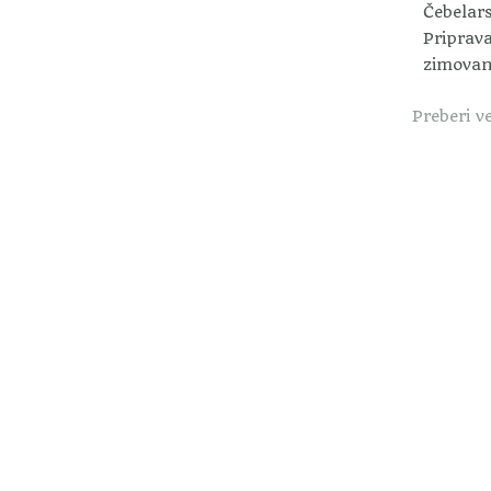
Čebelar
Priprava
zimovan
Preberi v