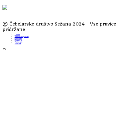
© Čebelarsko društvo Sežana 2024 - Vse pravice
pridržane
Domov
Koledar dogodkov
Obvestila
O društvu
Povezave
Kontakt