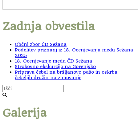
Zadnja obvestila
Občni zbor ČD Sežana
Podelitev priznanj iz 18. Ocenjevanja medu Sežana
2025
18. Ocenjevanje medu ČD Sežana
Strokovno ekskurzijo na Gorenjsko
Priprava čebel na bršljanovo pašo in oskrba
čebeljih družin na zimovanje
Galerija