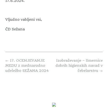
17.6.2024.
Vljudno vabljeni vsi,
ČD Sežana
Post
←
17. OCENJEVANJE
Izobraževanje – Smernice
navigation
MEDU z mednarodno
dobrih higienskih navad v
udeležbo SEŽANA 2024
čebelarstvu
→