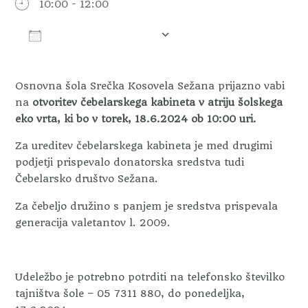
10:00 - 12:00
Dodaj v koledar
Prenesi ICS
Googlov koledar
Osnovna šola Srečka Kosovela Sežana prijazno vabi
na
otvoritev čebelarskega kabineta
v atriju šolskega
eko vrta, ki bo v torek, 18.6.2024 ob 10:00 uri.
Za ureditev čebelarskega kabineta je med drugimi
podjetji prispevalo donatorska sredstva tudi
Čebelarsko društvo Sežana.
Za čebeljo družino s panjem je sredstva prispevala
generacija valetantov l. 2009.
Udeležbo je potrebno potrditi na telefonsko številko
tajništva šole – 05 7311 880, do ponedeljka,